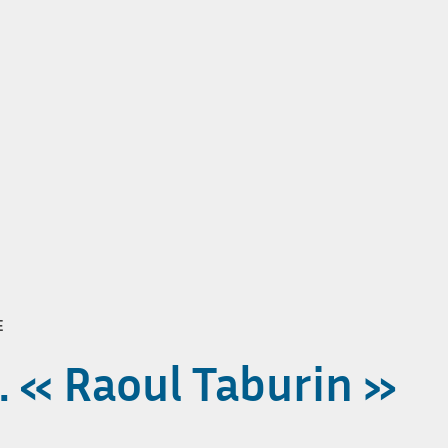
E
… « Raoul Taburin »