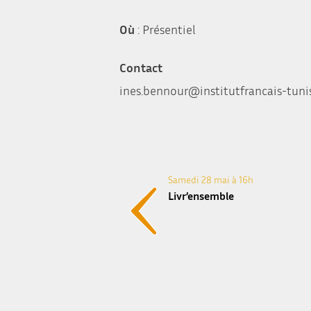
Où
: Présentiel
Contact
ines.bennour@institutfrancais-tuni
Samedi 28 mai à 16h
Livr’ensemble